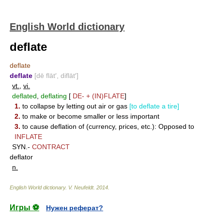
English World dictionary
deflate
deflate
deflate
[dē flāt′, diflāt′]
vt.
,
vi.
deflated
,
deflating
[
DE-
+
(IN)FLATE
]
1.
to collapse by letting out air or gas
[to deflate a tire]
2.
to make or become smaller or less important
3.
to cause deflation of (currency, prices, etc.): Opposed to
INFLATE
SYN.-
CONTRACT
deflator
n.
English World dictionary
.
V. Neufeldt
.
2014
.
Игры ⚽
Нужен реферат?