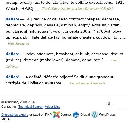
metaphorically; as, to deflate a tire; to deflate expectations. [1913
Webster +PJC] …
The Collaborative International Dictionary of English
deflate
— [v1] reduce or cause to contract collapse, decrease,
depreciate, depress, devalue, diminish, empty, exhaust, flatten,
puncture, shrink, squash, void; concepts 236,247,776 Ant. blow
up, expand, inflate deflate [v2] humiliate chasten, cut down to… …
New thesaurus
deflate
— index attenuate, browbeat, debunk, decrease, deduct
(reduce), demean (make lower), demote, denounce ( …
Law
dictionary
déflaté
— ● déflaté, déflatée adjectif Se dit d une grandeur
corrigée de l inflation existante …
Encyclopédie Universelle
© Academic, 2000-2026
18+
Contact us:
Technical Support
,
Advertising
Dictionaries export
, created on PHP,
Joomla,
Drupal,
WordPress,
MODx.