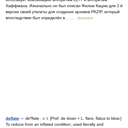
Хаффмана. Изначально он был описан Филом Кацом для 2 й
версии своей утилиты для создания архивов PKZIP, который
впоследствии был определён в… …
Википедия
deflate
— de*flate , v. t. [Pref. de down + L. flare, flatus to blow.]
To reduce from an inflated condition; used literally and