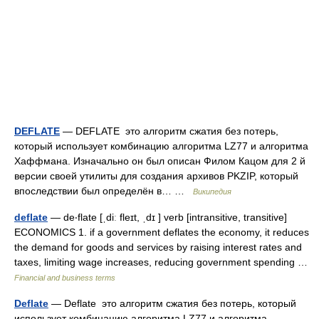
DEFLATE
— DEFLATE это алгоритм сжатия без потерь,
который использует комбинацию алгоритма LZ77 и алгоритма
Хаффмана. Изначально он был описан Филом Кацом для 2 й
версии своей утилиты для создания архивов PKZIP, который
впоследствии был определён в… …
Википедия
deflate
— de‧flate [ˌdiː fleɪt, ˌdɪ ] verb [intransitive, transitive]
ECONOMICS 1. if a government deflates the economy, it reduces
the demand for goods and services by raising interest rates and
taxes, limiting wage increases, reducing government spending …
Financial and business terms
Deflate
— Deflate это алгоритм сжатия без потерь, который
использует комбинацию алгоритма LZ77 и алгоритма