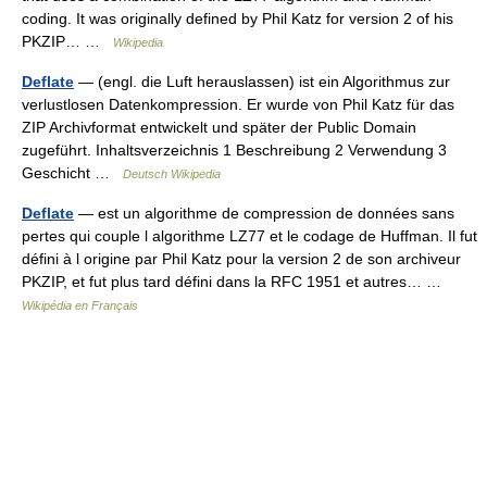
coding. It was originally defined by Phil Katz for version 2 of his
PKZIP… …
Wikipedia
Deflate
— (engl. die Luft herauslassen) ist ein Algorithmus zur
verlustlosen Datenkompression. Er wurde von Phil Katz für das
ZIP Archivformat entwickelt und später der Public Domain
zugeführt. Inhaltsverzeichnis 1 Beschreibung 2 Verwendung 3
Geschicht …
Deutsch Wikipedia
Deflate
— est un algorithme de compression de données sans
pertes qui couple l algorithme LZ77 et le codage de Huffman. Il fut
défini à l origine par Phil Katz pour la version 2 de son archiveur
PKZIP, et fut plus tard défini dans la RFC 1951 et autres… …
Wikipédia en Français