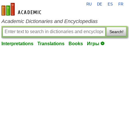
RU
DE
ES
FR
en-academic.com
Academic Dictionaries and Encyclopedias
Search!
Interpretations
Translations
Books
Игры ⚽